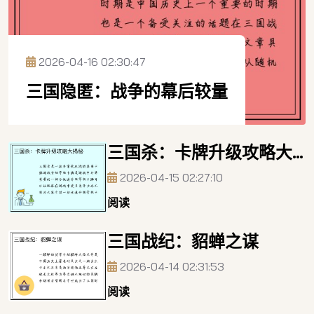
2026-04-16 02:30:47
三国隐匿：战争的幕后较量
三国杀：卡牌升级攻略大
揭秘
2026-04-15 02:27:10
阅读
三国战纪：貂蝉之谋
2026-04-14 02:31:53
阅读