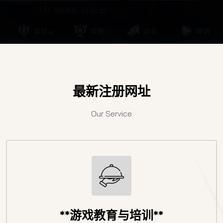
最新注册网址
Our Service
**游戏教育与培训**