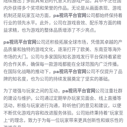
陆续推出了多款具有划时代意义的游戏产品，其中不乏在国
内外获得多个奖项和荣誉的作品。无论是从画面表现、游戏
机制还是玩家互动方面，
pa视讯平台官网
公司都始终保持着
行业的领先水平。此外，公司在游戏音效、配乐等方面的精
益求精，也为游戏的整体品质增添了不少亮点。
pa视讯平台官网
公司还积极拓展全球市场，凭借其卓越的产
品质量和独特的游戏文化，逐渐打开了欧美、东南亚等海外
市场的大门。公司与多家国际知名游戏发行平台保持着紧密
的合作关系，确保每一款游戏都能在全球范围内广泛传播。
在国际化战略的推动下，
pa视讯平台官网
公司不仅提升了品
牌的知名度，也为公司的持续发展奠定了坚实的基础。
为了增强与玩家之间的互动，
pa视讯平台官网
公司注重社群
的建设与维护。公司通过定期举办玩家见面会、线上直播等
活动，积极与玩家进行沟通，聆听他们的意见和建议，以便
不断优化游戏内容和改进服务体验。公司始终秉持着“玩家至
上”的理念，致力于为每一位玩家带来更具创新性和娱乐性的