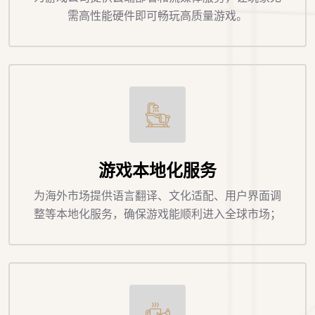
需高性能硬件即可畅玩高质量游戏。
游戏本地化服务
为海外市场提供语言翻译、文化适配、用户界面调
整等本地化服务，确保游戏能顺利进入全球市场；