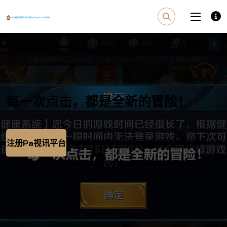
每一次点击，都是全新的冒险！
注册pa视讯平台